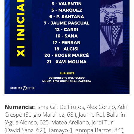
Numancia:
Isma Gil; De Frutos, Álex Cortijo, Adri
Crespo (Sergio Martínez, 68’), Jaume Pol, Ballarín
(Agus Alonso, 62’), Mateo Arellano, Jordi Tur
(David Sanz, 62’), Tamayo (Juanmpa Barros, 84’),