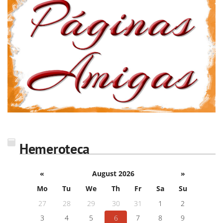
Hemeroteca
«
August 2026
»
Mo
Tu
We
Th
Fr
Sa
Su
27
28
29
30
31
1
2
3
4
5
6
7
8
9