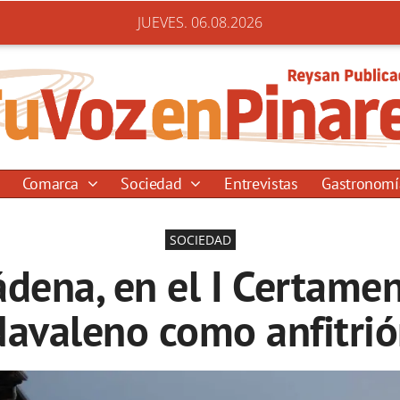
JUEVES. 06.08.2026
Comarca
Sociedad
Entrevistas
Gastronom
SOCIEDAD
ádena, en el I Certamen
avaleno como anfitri