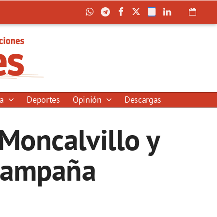
ía
Deportes
Opinión
Descargas
 Moncalvillo y
 campaña