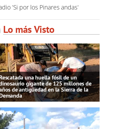
dio 'Si por los Pinares andas'
Lo más Visto
Rescatada una huella fósil de un
dinosaurio gigante de 125 millones de
años de antigüedad en la Sierra de la
Demanda