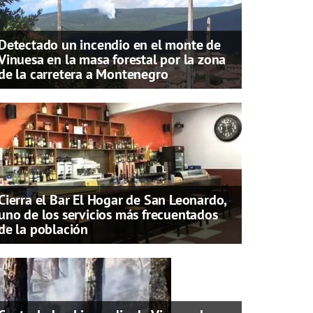
Detectado un incendio en el monte de
Vinuesa en la masa forestal por la zona
de la carretera a Montenegro
Cierra el Bar El Hogar de San Leonardo,
uno de los servicios más frecuentados
de la población