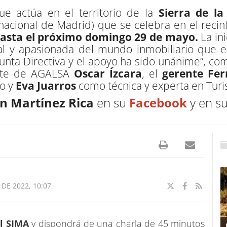
ue actúa en el territorio de la
Sierra de l
rnacional de Madrid) que se celebra en el reci
asta el próximo domingo 29 de mayo.
La in
nal y apasionada del mundo inmobiliario que
a Junta Directiva y el apoyo ha sido unánime”, 
ente de AGALSA
Oscar Ízcara
, el
gerente Fe
o y
Eva Juarros
como técnica y experta en Turi
 Martínez Rica
en su
Facebook
y en s
DE 2022, 10:07
el SIMA
y dispondrá de una charla de 45 minutos