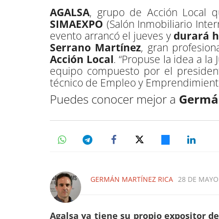
AGALSA
, grupo de Acción Local q
SIMAEXPO
(Salón Inmobiliario Inte
evento arrancó el jueves y
durará h
Serrano Martínez
, gran profesio
Acción Local
. “Propuse la idea a l
equipo compuesto por el presid
técnico de Empleo y Emprendimient
Puedes conocer mejor a
Germán
GERMÁN MARTÍNEZ RICA
28 DE MAYO 
Agalsa ya tiene su propio expositor d