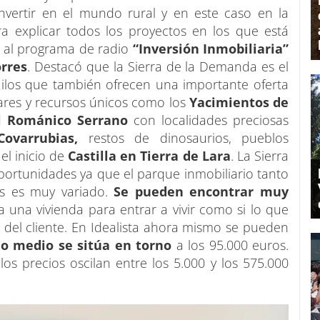
nvertir en el mundo rural y en este caso en la
a explicar todos los proyectos en los que está
 al programa de radio
“Inversión Inmobiliaria”
orres
. Destacó que la Sierra de la Demanda es el
uilos que también ofrecen una importante oferta
ugares y recursos únicos como los
Yacimientos de
el Románico Serrano
con localidades preciosas
ovarrubias,
restos de dinosaurios, pueblos
el inicio de
Castilla en Tierra de Lara
. La Sierra
rtunidades ya que el parque inmobiliario tanto
es es muy variado.
Se pueden encontrar muy
a una vivienda para entrar a vivir como si lo que
to del cliente. En Idealista ahora mismo se pueden
io medio se sitúa en torno
a los 95.000 euros.
os precios oscilan entre los 5.000 y los 575.000