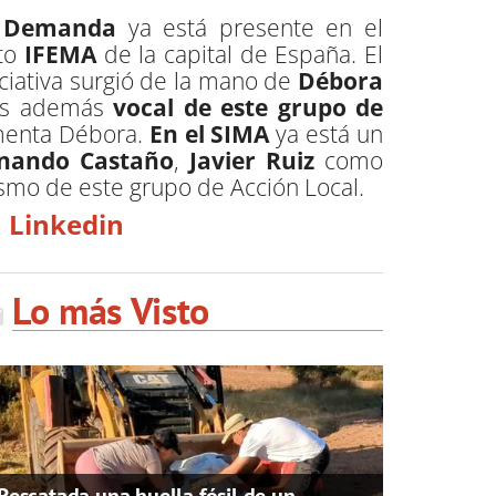
a Demanda
ya está presente en el
nto
IFEMA
de la capital de España. El
iciativa surgió de la mano de
Débora
 es además
vocal de este grupo de
comenta Débora.
En el SIMA
ya está un
rnando Castaño
,
Javier Ruiz
como
smo de este grupo de Acción Local.
u
Linkedin
Lo más Visto
Rescatada una huella fósil de un