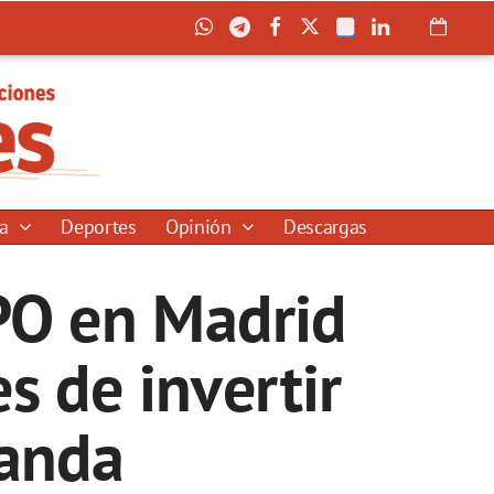
ía
Deportes
Opinión
Descargas
PO en Madrid
s de invertir
manda