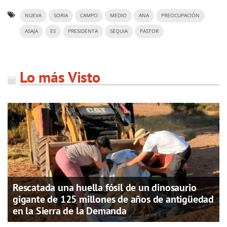
NUEVA
SORIA
CAMPO
MEDIO
ANA
PREOCUPACIÓN
ASAJA
ES
PRESIDENTA
SEQUIA
PASTOR
Lo más Visto
Rescatada una huella fósil de un dinosaurio
gigante de 125 millones de años de antigüedad
en la Sierra de la Demanda