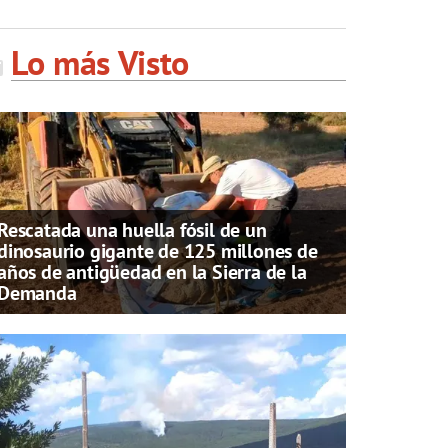
Lo más Visto
Rescatada una huella fósil de un
dinosaurio gigante de 125 millones de
años de antigüedad en la Sierra de la
Demanda