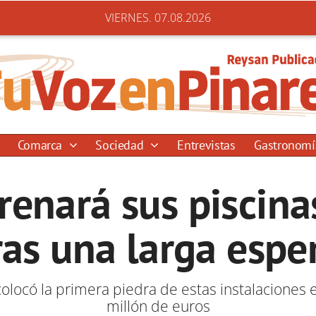
VIERNES. 07.08.2026
Comarca
Sociedad
Entrevistas
Gastronom
renará sus piscina
ras una larga espe
locó la primera piedra de estas instalaciones e
millón de euros