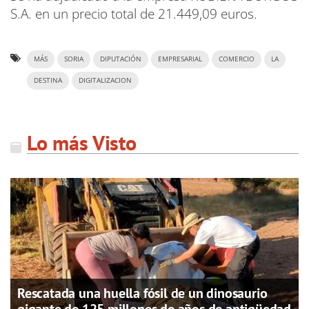
S.A. en un precio total de 21.449,09 euros.
MÁS
SORIA
DIPUTACIÓN
EMPRESARIAL
COMERCIO
LA
DESTINA
DIGITALIZACION
Lo más Visto
Rescatada una huella fósil de un dinosaurio