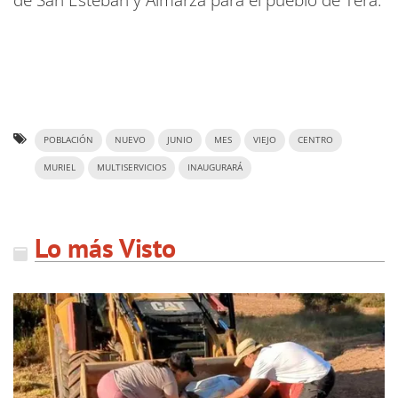
de San Esteban y Almarza para el pueblo de Tera.
POBLACIÓN
NUEVO
JUNIO
MES
VIEJO
CENTRO
MURIEL
MULTISERVICIOS
INAUGURARÁ
Lo más Visto