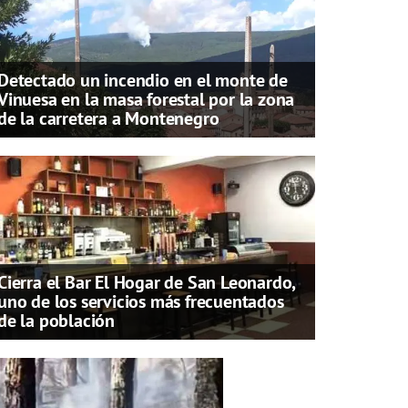
Detectado un incendio en el monte de
Vinuesa en la masa forestal por la zona
de la carretera a Montenegro
Cierra el Bar El Hogar de San Leonardo,
uno de los servicios más frecuentados
de la población