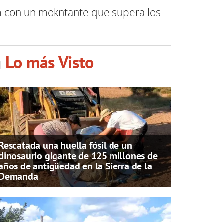
,m con un mokntante que supera los
Lo más Visto
Rescatada una huella fósil de un
dinosaurio gigante de 125 millones de
años de antigüedad en la Sierra de la
Demanda