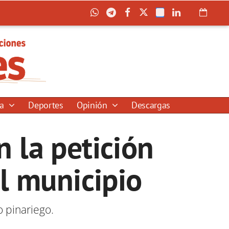
ía
Deportes
Opinión
Descargas
n la petición
l municipio
 pinariego.