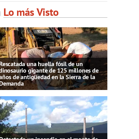
Lo más Visto
Rescatada una huella fósil de un
dinosaurio gigante de 125 millones de
años de antigüedad en la Sierra de la
Demanda