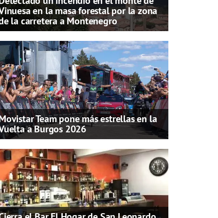
Detectado un incendio en el monte de
Vinuesa en la masa forestal por la zona
de la carretera a Montenegro
Movistar Team pone más estrellas en la
Vuelta a Burgos 2026
Cierra el Bar El Hogar de San Leonardo,