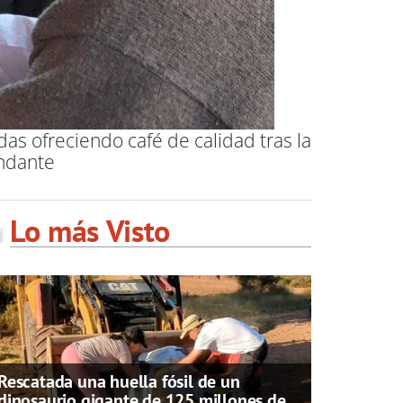
s ofreciendo café de calidad tras la
undante
Lo más Visto
Rescatada una huella fósil de un
dinosaurio gigante de 125 millones de