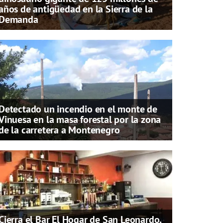
años de antigüedad en la Sierra de la
Demanda
Detectado un incendio en el monte de
Vinuesa en la masa forestal por la zona
de la carretera a Montenegro
Cierra el Bar El Hogar de San Leonardo,