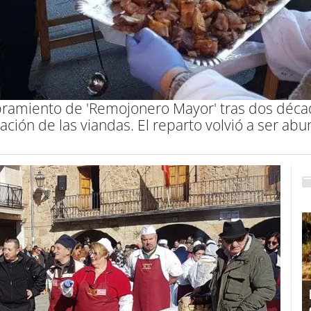
ramiento de 'Remojonero Mayor' tras dos década
ación de las viandas. El reparto volvió a ser ab