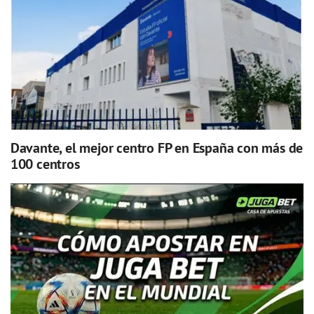
Davante, el mejor centro FP en España con más de
100 centros