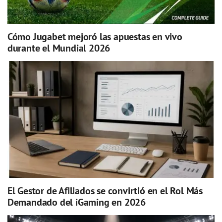
Cómo Jugabet mejoró las apuestas en vivo
durante el Mundial 2026
El Gestor de Afiliados se convirtió en el Rol Más
Demandado del iGaming en 2026