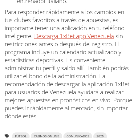
entrenador italiano.
Para responder rápidamente a los cambios en
tus clubes favoritos a través de apuestas, es
importante tener una aplicación en tu teléfono
inteligente.
Descarga 1xBet app Venezuela
sin
restricciones antes o después del registro. El
programa incluye un calendario actualizado y
estadísticas deportivas. Es conveniente
administrar tu perfil y saldo allí. También podrás
utilizar el bono de la administración. La
recomendación de descargar la aplicación 1xBet
para usuarios de Venezuela ayudará a realizar
mejores apuestas en pronósticos en vivo. Porque
puedes ir rápidamente al mercado, sin importar
dónde estés.
FÚTBOL
CASINOS ONLINE
COMUNICADOS
2025