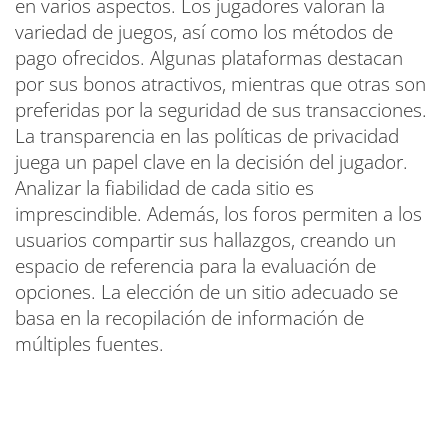
en varios aspectos. Los jugadores valoran la
variedad de juegos, así como los métodos de
pago ofrecidos. Algunas plataformas destacan
por sus bonos atractivos, mientras que otras son
preferidas por la seguridad de sus transacciones.
La transparencia en las políticas de privacidad
juega un papel clave en la decisión del jugador.
Analizar la fiabilidad de cada sitio es
imprescindible. Además, los foros permiten a los
usuarios compartir sus hallazgos, creando un
espacio de referencia para la evaluación de
opciones. La elección de un sitio adecuado se
basa en la recopilación de información de
múltiples fuentes.