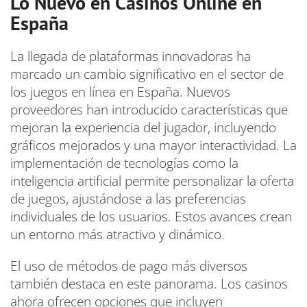
Lo Nuevo en Casinos Online en
España
La llegada de plataformas innovadoras ha
marcado un cambio significativo en el sector de
los juegos en línea en España. Nuevos
proveedores han introducido características que
mejoran la experiencia del jugador, incluyendo
gráficos mejorados y una mayor interactividad. La
implementación de tecnologías como la
inteligencia artificial permite personalizar la oferta
de juegos, ajustándose a las preferencias
individuales de los usuarios. Estos avances crean
un entorno más atractivo y dinámico.
El uso de métodos de pago más diversos
también destaca en este panorama. Los casinos
ahora ofrecen opciones que incluyen