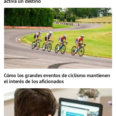
activa un destino
Cómo los grandes eventos de ciclismo mantienen
el interés de los aficionados