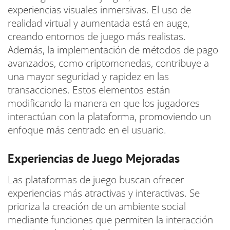
experiencias visuales inmersivas. El uso de
realidad virtual y aumentada está en auge,
creando entornos de juego más realistas.
Además, la implementación de métodos de pago
avanzados, como criptomonedas, contribuye a
una mayor seguridad y rapidez en las
transacciones. Estos elementos están
modificando la manera en que los jugadores
interactúan con la plataforma, promoviendo un
enfoque más centrado en el usuario.
Experiencias de Juego Mejoradas
Las plataformas de juego buscan ofrecer
experiencias más atractivas y interactivas. Se
prioriza la creación de un ambiente social
mediante funciones que permiten la interacción