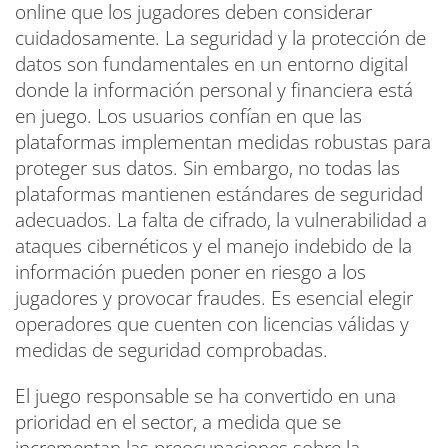
online que los jugadores deben considerar
cuidadosamente. La seguridad y la protección de
datos son fundamentales en un entorno digital
donde la información personal y financiera está
en juego. Los usuarios confían en que las
plataformas implementan medidas robustas para
proteger sus datos. Sin embargo, no todas las
plataformas mantienen estándares de seguridad
adecuados. La falta de cifrado, la vulnerabilidad a
ataques cibernéticos y el manejo indebido de la
información pueden poner en riesgo a los
jugadores y provocar fraudes. Es esencial elegir
operadores que cuenten con licencias válidas y
medidas de seguridad comprobadas.
El juego responsable se ha convertido en una
prioridad en el sector, a medida que se