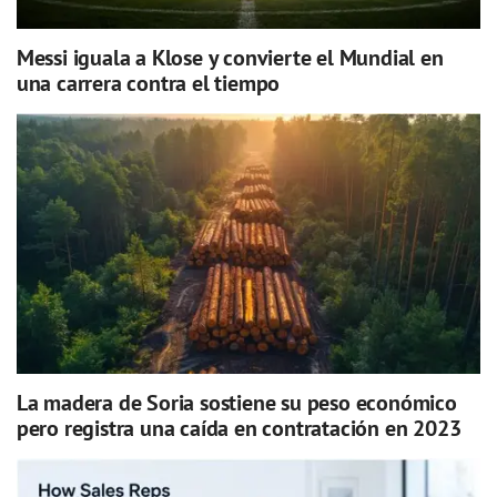
Messi iguala a Klose y convierte el Mundial en
una carrera contra el tiempo
La madera de Soria sostiene su peso económico
pero registra una caída en contratación en 2023