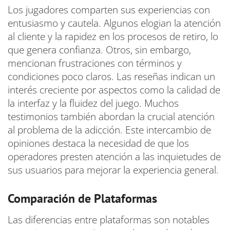
Los jugadores comparten sus experiencias con
entusiasmo y cautela. Algunos elogian la atención
al cliente y la rapidez en los procesos de retiro, lo
que genera confianza. Otros, sin embargo,
mencionan frustraciones con términos y
condiciones poco claros. Las reseñas indican un
interés creciente por aspectos como la calidad de
la interfaz y la fluidez del juego. Muchos
testimonios también abordan la crucial atención
al problema de la adicción. Este intercambio de
opiniones destaca la necesidad de que los
operadores presten atención a las inquietudes de
sus usuarios para mejorar la experiencia general.
Comparación de Plataformas
Las diferencias entre plataformas son notables