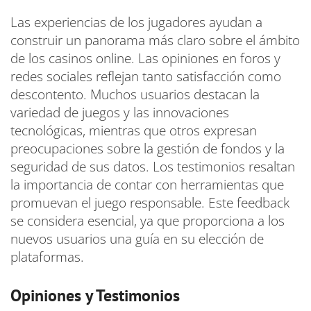
Las experiencias de los jugadores ayudan a
construir un panorama más claro sobre el ámbito
de los casinos online. Las opiniones en foros y
redes sociales reflejan tanto satisfacción como
descontento. Muchos usuarios destacan la
variedad de juegos y las innovaciones
tecnológicas, mientras que otros expresan
preocupaciones sobre la gestión de fondos y la
seguridad de sus datos. Los testimonios resaltan
la importancia de contar con herramientas que
promuevan el juego responsable. Este feedback
se considera esencial, ya que proporciona a los
nuevos usuarios una guía en su elección de
plataformas.
Opiniones y Testimonios