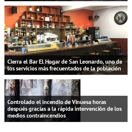
Cierra el Bar El Hogar de San Leonardo, uno de
los servicios más frecuentados de la población
Controlado el incendio de Vinuesa horas
después gracias a la rápida intervención de los
medios contraincendios