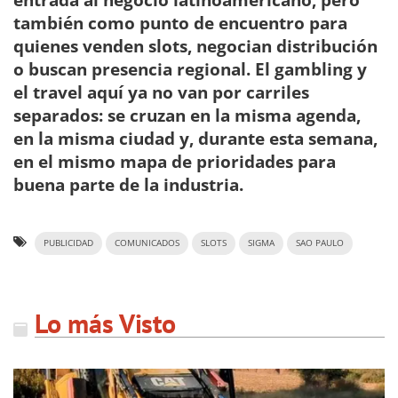
también como punto de encuentro para
quienes venden slots, negocian distribución
o buscan presencia regional. El gambling y
el travel aquí ya no van por carriles
separados: se cruzan en la misma agenda,
en la misma ciudad y, durante esta semana,
en el mismo mapa de prioridades para
buena parte de la industria.
PUBLICIDAD
COMUNICADOS
SLOTS
SIGMA
SAO PAULO
Lo más Visto