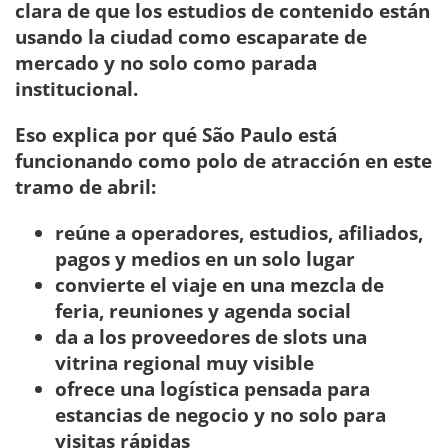
clara de que los estudios de contenido están
usando la ciudad como escaparate de
mercado y no solo como parada
institucional.
Eso explica por qué São Paulo está
funcionando como polo de atracción en este
tramo de abril:
reúne a operadores, estudios, afiliados,
pagos y medios en un solo lugar
convierte el viaje en una mezcla de
feria, reuniones y agenda social
da a los proveedores de slots una
vitrina regional muy visible
ofrece una logística pensada para
estancias de negocio y no solo para
visitas rápidas