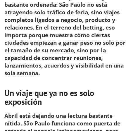
bastante ordenada: São Paulo no está
atrayendo solo tráfico de feria, sino viajes
completos ligados a negocio, producto y
relaciones. En el terreno del betting, eso
importa porque muestra cómo ciertas
ciudades empiezan a ganar peso no solo por
el tamaño de su mercado, sino por la
capacidad de concentrar reuniones,
lanzamientos, acuerdos y visibilidad en una
sola semana.
Un viaje que ya no es solo
exposición
Abril está dejando una lectura bastante
nítida. São Paulo funciona como puerta de
entrada al negocio latinoamericano, pero