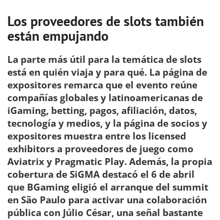
Los proveedores de slots también
están empujando
La parte más útil para la temática de slots
está en quién viaja y para qué. La página de
expositores remarca que el evento reúne
compañías globales y latinoamericanas de
iGaming, betting, pagos, afiliación, datos,
tecnología y medios, y la página de socios y
expositores muestra entre los licensed
exhibitors a proveedores de juego como
Aviatrix y Pragmatic Play. Además, la propia
cobertura de SiGMA destacó el 6 de abril
que BGaming eligió el arranque del summit
en São Paulo para activar una colaboración
pública con Júlio César, una señal bastante