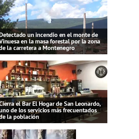
Detectado un incendio en el monte de
Vinuesa en la masa forestal por la zona
de la carretera a Montenegro
Cierra el Bar El Hogar de San Leonardo,
uno de los servicios más frecuentados
de la población