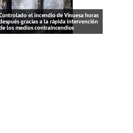
Controlado el incendio de Vinuesa horas
después gracias a la rápida intervención
de los medios contraincendios