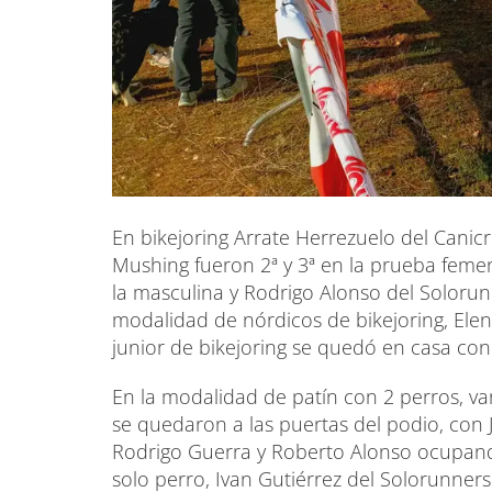
En bikejoring Arrate Herrezuelo del Canic
Mushing fueron 2ª y 3ª en la prueba feme
la masculina y Rodrigo Alonso del Solorunn
modalidad de nórdicos de bikejoring, Elen
junior de bikejoring se quedó en casa co
En la modalidad de patín con 2 perros, va
se quedaron a las puertas del podio, con 
Rodrigo Guerra y Roberto Alonso ocupando 
solo perro, Ivan Gutiérrez del Solorunners