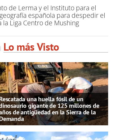
o de Lerma y el Instituto para el
 geografía española para despedir el
 la Liga Centro de Mushing
Lo más Visto
Rescatada una huella fósil de un
dinosaurio gigante de 125 millones de
años de antigüedad en la Sierra de la
Demanda