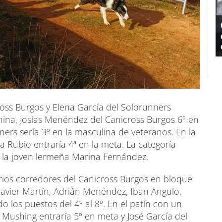
ross Burgos y Elena García del Solorunners
nina, Josías Menéndez del Canicross Burgos 6º en
ers sería 3º en la masculina de veteranos. En la
a Rubio entraría 4ª en la meta. La categoría
n la joven lermeña Marina Fernández.
rios corredores del Canicross Burgos en bloque
Javier Martín, Adrián Menéndez, Iban Angulo,
los puestos del 4º al 8º. En el patín con un
 Mushing entraría 5º en meta y José García del