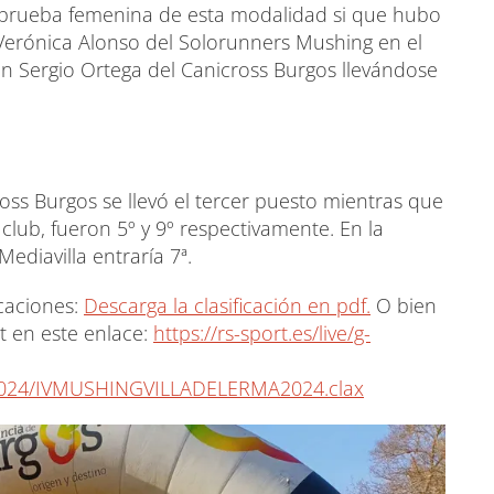
a prueba femenina de esta modalidad si que hubo
Verónica Alonso del Solorunners Mushing en el
on Sergio Ortega del Canicross Burgos llevándose
ss Burgos se llevó el tercer puesto mientras que
 club, fueron 5º y 9º respectivamente. En la
ediavilla entraría 7ª.
icaciones:
Descarga la clasificación en pdf.
O bien
t en este enlace:
https://rs-sport.es/live/g-
2024/IVMUSHINGVILLADELERMA2024.clax