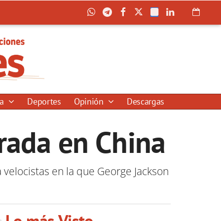
ía
Deportes
Opinión
Descargas
rada en China
 velocistas en la que George Jackson
Lo más Visto