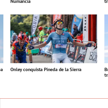
Numancia
t
pa
Onley conquista Pineda de la Sierra
B
t