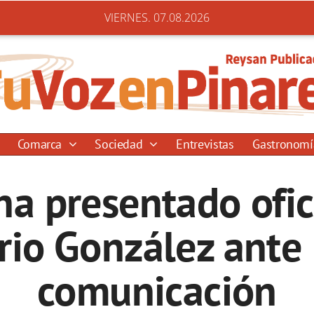
VIERNES. 07.08.2026
Comarca
Sociedad
Entrevistas
Gastronom
ha presentado ofi
io González ante 
comunicación