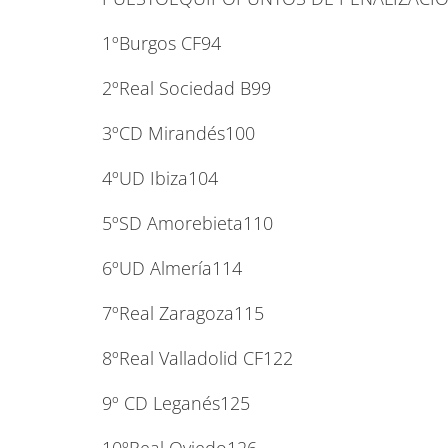
1ºBurgos CF94
2ºReal Sociedad B99
3ºCD Mirandés100
4ºUD Ibiza104
5ºSD Amorebieta110
6ºUD Almería114
7ºReal Zaragoza115
8ºReal Valladolid CF122
9º CD Leganés125