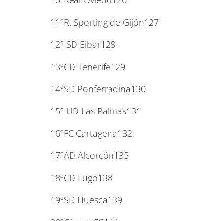
10ºReal Oviedo126
11ºR. Sporting de Gijón127
12º SD Eibar128
13ºCD Tenerife129
14ºSD Ponferradina130
15º UD Las Palmas131
16ºFC Cartagena132
17ºAD Alcorcón135
18ºCD Lugo138
19ºSD Huesca139