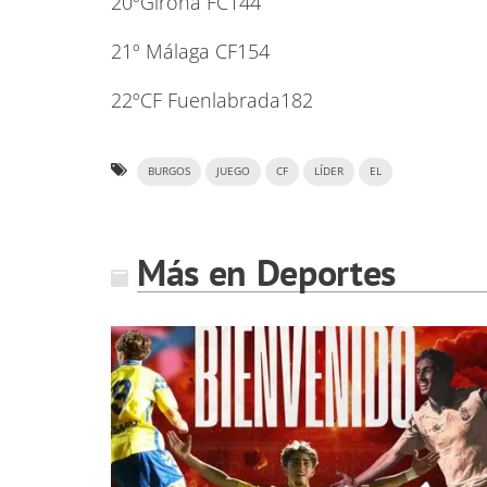
20ºGirona FC144
21º Málaga CF154
22ºCF Fuenlabrada182
BURGOS
JUEGO
CF
LÍDER
EL
Más en Deportes