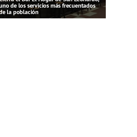
uno de los servicios más frecuentados
de la población