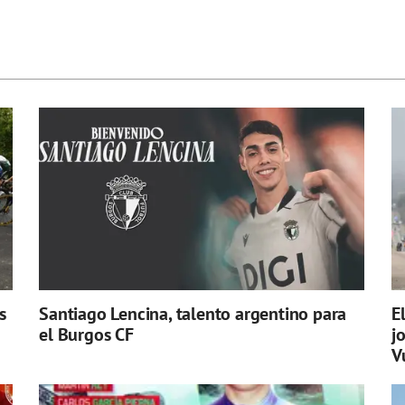
s
Santiago Lencina, talento argentino para
E
el Burgos CF
j
V