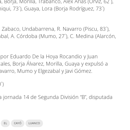
ja, Morilla, Trabanco, Alex Arias (Orviz, 62´),
iqui, 73´), Guaya, Lora (Borja Rodríguez, 73´)
 Zabaco, Undabarrena, R. Navarro (Piscu, 83´),
zabal, A. Córdoba (Mumo, 27´), C. Medina (Alarcón,
o por Eduardo De la Hoya Rocandio y Juan
les, Borja Álvarez, Morilla, Guaya y expulsó a
Navarro, Mumo y Elgezabal y Javi Gómez.
´)
 jornada 14 de Segunda División “B”, disputada
EL
CAYÓ
LUANCO