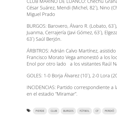
CLUB MARINO DE LUANCO: Chechu Grana, Bor
César Suárez, Mendi (Michel, 82´), Nino (Ch
Miguel Prado
BURGOS: Barovero, Álvaro R. (Lobato, 63´),
Juanma, Cerrajería (Javi Gómez, 63´), Elge
63´) Saúl Berjón.
ÁRBITROS: Adrián Calvo Martínez, asistid
Francisco Morato Vega amonestó a los loca
Enol por otro lado a los visitantes Raúl 
GOLES: 1-0 Borja Álvarez (10´), 2-0 Lora (20
INCIDENCIAS: Partido correspondiente a la
en el estadio “Miramar”.
PIERDE
CLUB
BURGOS
FÚTBOL
CF
PERDIÓ