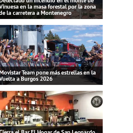
Detectado un incendio en el monte de
Vinuesa en la masa forestal por la zona
de la carretera a Montenegro
Movistar Team pone más estrellas en la
Vuelta a Burgos 2026
Cierra el Bar El Hogar de San Leonardo,