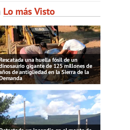
Lo más Visto
Rescatada una huella fósil de un
dinosaurio gigante de 125 millones de
años de antigüedad en la Sierra de la
Demanda