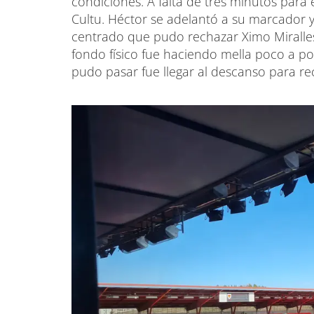
condiciones. A falta de tres minutos para 
Cultu. Héctor se adelantó a su marcador 
centrado que pudo rechazar Ximo Miralles
fondo físico fue haciendo mella poco a poc
pudo pasar fue llegar al descanso para re