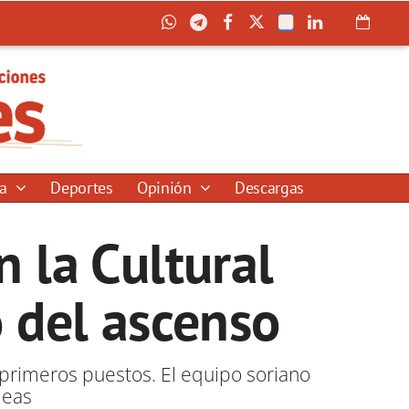
ía
Deportes
Opinión
Descargas
 la Cultural
o del ascenso
s primeros puestos. El equipo soriano
deas