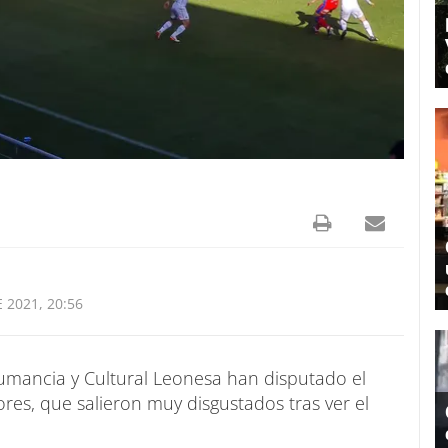
 2021, 20:56
Numancia y Cultural Leonesa han disputado el
res, que salieron muy disgustados tras ver el