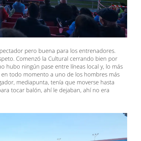
spectador pero buena para los entrenadores.
peto. Comenzó la Cultural cerrando bien por
 no hubo ningún pase entre líneas local y, lo más
nar en todo momento a uno de los hombres más
gador, mediapunta, tenía que moverse hasta
para tocar balón, ahí le dejaban, ahí no era