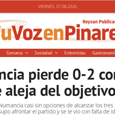
VIERNES. 07.08.2026
Comarca
Sociedad
Entrevistas
Gastronom
cia pierde 0-2 con
 aleja del objetiv
al Numancia casi sin opciones de alcanzar los tre
supo afrontar el partido y se le vio con falta de i