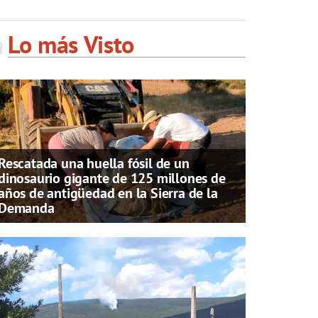
Lo más Visto
Rescatada una huella fósil de un
dinosaurio gigante de 125 millones de
años de antigüedad en la Sierra de la
Demanda