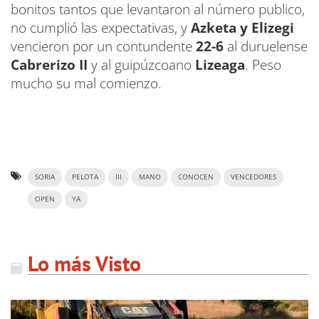
bonitos tantos que levantaron al número publico,
no cumplió las expectativas, y
Azketa y Elizegi
vencieron por un contundente
22-6
al duruelense
Cabrerizo II
y al guipúzcoano
Lizeaga
. Peso
mucho su mal comienzo.
SORIA
PELOTA
III
MANO
CONOCEN
VENCEDORES
OPEN
YA
Lo más Visto