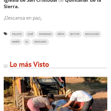
iglesia de San Cristóbal
de
Quintanar de la
Sierra.
¡Descansa en paz¡.
FALLECE
JOSÉ
DOMINGO
AÑOS
SECTOR
MICOLOGÍA
MARÍA
EL
DEDICADO
Lo más Visto