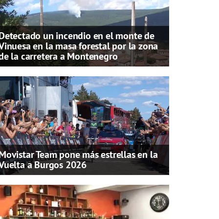
Detectado un incendio en el monte de
Vinuesa en la masa forestal por la zona
de la carretera a Montenegro
Movistar Team pone más estrellas en la
Vuelta a Burgos 2026