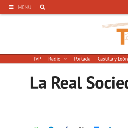
MENÚ
TVP
Radio
Portada
Castilla y León
La Real Socie