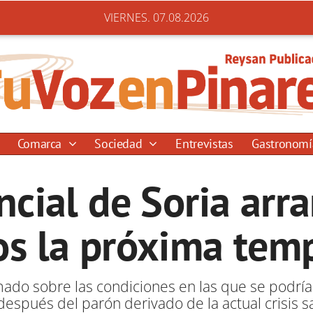
VIERNES. 07.08.2026
Comarca
Sociedad
Entrevistas
Gastronom
incial de Soria arr
os la próxima tem
ado sobre las condiciones en las que se podría
después del parón derivado de la actual crisis sa