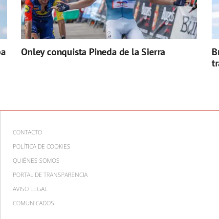
pa
Onley conquista Pineda de la Sierra
B
t
CONTACTO
POLÍTICA DE COOKIES
QUIÉNES SOMOS
PORTAL DE TRANSPARENCIA
AVISO LEGAL
COMUNICADOS