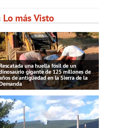
Lo más Visto
Rescatada una huella fósil de un
dinosaurio gigante de 125 millones de
años de antigüedad en la Sierra de la
Demanda