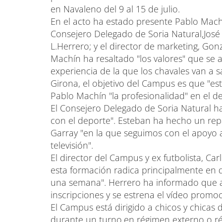
en Navaleno del 9 al 15 de julio.
En el acto ha estado presente Pablo Mach
Consejero Delegado de Soria Natural,José 
L.Herrero; y el director de marketing, Gonz
Machín ha resaltado "los valores" que se a
experiencia de la que los chavales van a sa
Girona, el objetivo del Campus es que "es
Pablo Machín "la profesionalidad" en el de
El Consejero Delegado de Soria Natural 
con el deporte". Esteban ha hecho un rep
Garray "en la que seguimos con el apoyo a 
televisión".
El director del Campus y ex futbolista, Ca
esta formación radica principalmente en q
una semana". Herrero ha informado que a 
inscripciones y se estrena el vídeo promoc
El Campus está dirigido a chicos y chicas 
durante un turno,en régimen externo o ré