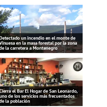
Detectado un incendio en el monte de
Vinuesa en la masa forestal por la zona
de la carretera a Montenegro
Cierra el Bar El Hogar de San Leonardo,
uno de los servicios más frecuentados
de la población