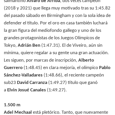
salmantino
Álvaro de Arriba
, dos veces campeón
(2018 y 2021) que llega muy motivado tras su 1:45.82
del pasado sábado en Birmingham y con la sola idea de
defender el título. Por el oro en casa también luchará
la gran figura del mediofondo gallego y uno de los
grandes protagonistas de los Juegos Olímpicos de
Tokyo,
Adrián Ben
(1:47.31). El de Viveiro, aún sin
mínima, quiere regalar a su gente una gran actuación.
Les siguen, por marcas de inscripción,
Alberto
Guerrero
(1:48.45) en clara mejoría, el olímpico
Pablo
Sánchez-Valladares
(1:48.66), el reciente campeón
sub23
David Carranza
(1:49.27) título que ganó
a
Elvin Josué Canales
(1:49.27).
1.500 m
Adel Mechaal
está pletórico. Tanto, que nuevamente