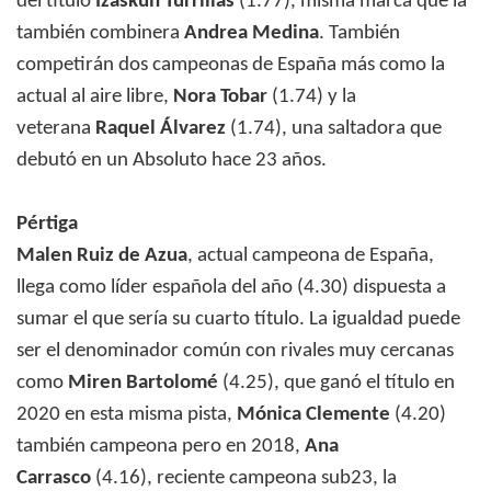
del título
Izaskun Turrillas
(1.77), misma marca que la
también combinera
Andrea Medina
. También
competirán dos campeonas de España más como la
actual al aire libre,
Nora Tobar
(1.74) y la
veterana
Raquel Álvarez
(1.74), una saltadora que
debutó en un Absoluto hace 23 años.
Pértiga
Malen Ruiz de Azua
, actual campeona de España,
llega como líder española del año (4.30) dispuesta a
sumar el que sería su cuarto título. La igualdad puede
ser el denominador común con rivales muy cercanas
como
Miren Bartolomé
(4.25), que ganó el título en
2020 en esta misma pista,
Mónica Clemente
(4.20)
también campeona pero en 2018,
Ana
Carrasco
(4.16), reciente campeona sub23, la