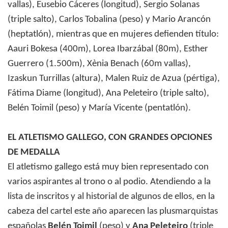
vallas), Eusebio Cáceres (longitud), Sergio Solanas
(triple salto), Carlos Tobalina (peso) y Mario Arancón
(heptatlón), mientras que en mujeres defienden título:
Aauri Bokesa (400m), Lorea Ibarzábal (80m), Esther
Guerrero (1.500m), Xènia Benach (60m vallas),
Izaskun Turrillas (altura), Malen Ruiz de Azua (pértiga),
Fátima Diame (longitud), Ana Peleteiro (triple salto),
Belén Toimil (peso) y María Vicente (pentatlón).
EL ATLETISMO GALLEGO, CON GRANDES OPCIONES
DE MEDALLA
El atletismo gallego está muy bien representado con
varios aspirantes al trono o al podio. Atendiendo a la
lista de inscritos y al historial de algunos de ellos, en la
cabeza del cartel este año aparecen las plusmarquistas
españolas
Belén Toimil
(peso) y
Ana Peleteiro
(triple