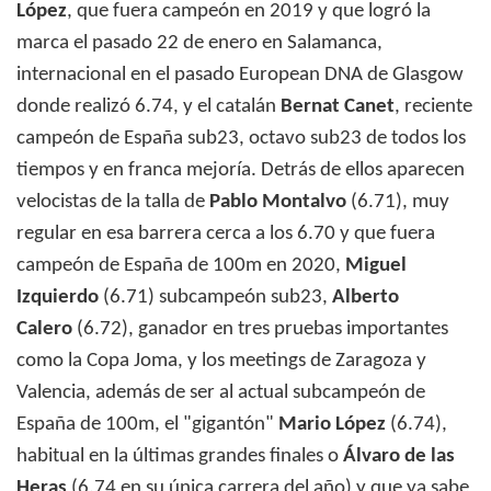
López
, que fuera campeón en 2019 y que logró la
marca el pasado 22 de enero en Salamanca,
internacional en el pasado European DNA de Glasgow
donde realizó 6.74, y el catalán
Bernat Canet
, reciente
campeón de España sub23, octavo sub23 de todos los
tiempos y en franca mejoría. Detrás de ellos aparecen
velocistas de la talla de
Pablo Montalvo
(6.71), muy
regular en esa barrera cerca a los 6.70 y que fuera
campeón de España de 100m en 2020,
Miguel
Izquierdo
(6.71) subcampeón sub23,
Alberto
Calero
(6.72), ganador en tres pruebas importantes
como la Copa Joma, y los meetings de Zaragoza y
Valencia, además de ser al actual subcampeón de
España de 100m, el "gigantón"
Mario López
(6.74),
habitual en la últimas grandes finales o
Álvaro de las
Heras
(6.74 en su única carrera del año) y que ya sabe