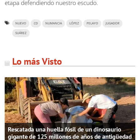
etapa defendiendo nuestro escudo.
NUEVO
CD
NUMANCIA
LÓPEZ
PELAYO
JUGADOR
SUÁREZ
Lo más Visto
Rescatada una huella fósil de un dinosaurio
gigante de 125 millones de años de antigüedad