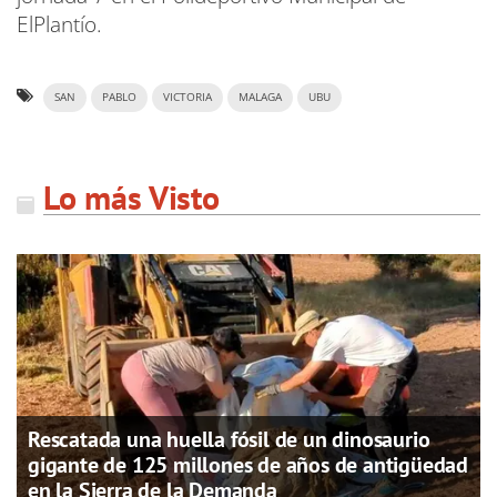
ElPlantío.
SAN
PABLO
VICTORIA
MALAGA
UBU
Lo más Visto
Rescatada una huella fósil de un dinosaurio
gigante de 125 millones de años de antigüedad
en la Sierra de la Demanda