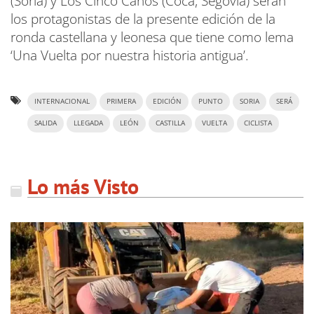
(Soria) y Los Cinco Caños (Coca, Segovia) serán
los protagonistas de la presente edición de la
ronda castellana y leonesa que tiene como lema
‘Una Vuelta por nuestra historia antigua’.
INTERNACIONAL
PRIMERA
EDICIÓN
PUNTO
SORIA
SERÁ
SALIDA
LLEGADA
LEÓN
CASTILLA
VUELTA
CICLISTA
Lo más Visto