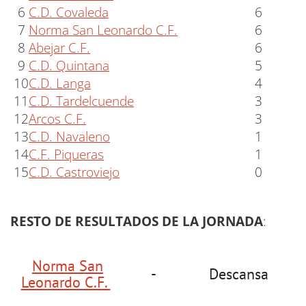
6
C.D. Covaleda
6
7
Norma San Leonardo C.F.
6
8
Abejar C.F.
6
9
C.D. Quintana
5
10
C.D. Langa
4
11
C.D. Tardelcuende
3
12
Arcos C.F.
3
13
C.D. Navaleno
1
14
C.F. Piqueras
1
15
C.D. Castroviejo
0
RESTO DE RESULTADOS DE LA JORNADA
:
Norma San
-
Descansa
Leonardo C.F.