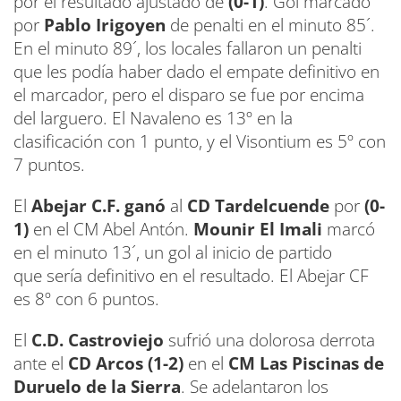
por el resultado ajustado de
(0-1)
. Gol marcado
por
Pablo Irigoyen
de penalti en el minuto 85´.
En el minuto 89´, los locales fallaron un penalti
que les podía haber dado el empate definitivo en
el marcador, pero el disparo se fue por encima
del larguero. El Navaleno es 13º en la
clasificación con 1 punto, y el Visontium es 5º con
7 puntos.
El
Abejar C.F. ganó
al
CD Tardelcuende
por
(0-
1)
en el CM Abel Antón.
Mounir El Imali
marcó
en el minuto 13´, un gol al inicio de partido
que sería definitivo en el resultado. El Abejar CF
es 8º con 6 puntos.
El
C.D. Castroviejo
sufrió una dolorosa derrota
ante el
CD Arcos (1-2)
en el
CM Las Piscinas de
Duruelo de la Sierra
. Se adelantaron los