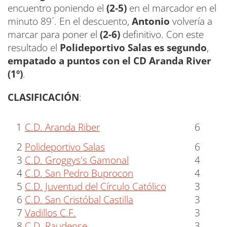
encuentro poniendo el
(2-5)
en el marcador en el
minuto 89´. En el descuento,
Antonio
volvería a
marcar para poner el
(2-6)
definitivo. Con este
resultado el
Polideportivo Salas es segundo
,
empatado a puntos con el CD Aranda River
(1º)
.
CLASIFICACIÓN
:
1
C.D. Aranda Riber
6
2
Polideportivo Salas
6
3
C.D. Groggys's Gamonal
4
4
C.D. San Pedro Buprocon
4
5
C.D. Juventud del Círculo Católico
3
6
C.D. San Cristóbal Castilla
3
7
Vadillos C.F.
3
8
C.D. Raudense
3