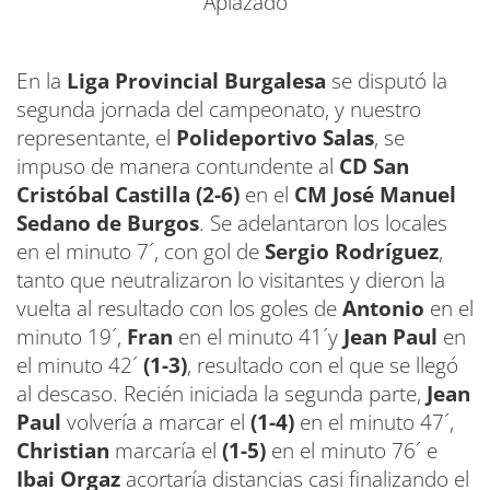
Aplazado
En la
Liga Provincial Burgalesa
se disputó la
segunda jornada del campeonato, y nuestro
representante, el
Polideportivo Salas
, se
impuso de manera contundente al
CD San
Cristóbal Castilla (2-6)
en el
CM José Manuel
Sedano de Burgos
. Se adelantaron los locales
en el minuto 7´, con gol de
Sergio Rodríguez
,
tanto que neutralizaron lo visitantes y dieron la
vuelta al resultado con los goles de
Antonio
en el
minuto 19´,
Fran
en el minuto 41´y
Jean Paul
en
el minuto 42´
(1-3)
, resultado con el que se llegó
al descaso. Recién iniciada la segunda parte,
Jean
Paul
volvería a marcar el
(1-4)
en el minuto 47´,
Christian
marcaría el
(1-5)
en el minuto 76´ e
Ibai Orgaz
acortaría distancias casi finalizando el