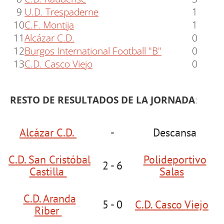
9
U.D. Trespaderne
1
10
C.F. Montija
1
11
Alcázar C.D.
0
12
Burgos International Football "B"
0
13
C.D. Casco Viejo
0
RESTO DE RESULTADOS DE LA JORNADA
:
Alcázar C.D.
-
Descansa
C.D. San Cristóbal
Polideportivo
2 - 6
Castilla
Salas
C.D. Aranda
5 - 0
C.D. Casco Viejo
Riber