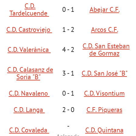
C.D.
0 - 1
Abejar C.F.
Tardelcuende
C.D. Castroviejo
1 - 2
Arcos C.F.
C.D. San Esteban
C.D. Valeránica
4 - 2
de Gormaz
C.D. Calasanz de
3 - 1
C.D. San José "B"
Soria "B"
C.D. Navaleno
0 - 1
C.D. Visontium
C.D. Langa
2 - 0
C.F. Piqueras
-
C.D. Covaleda
C.D. Quintana