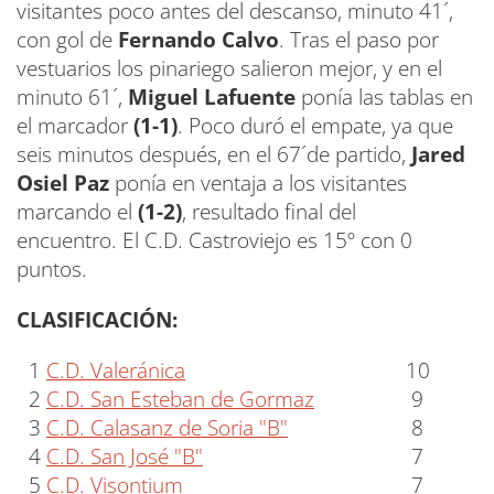
visitantes poco antes del descanso, minuto 41´,
con gol de
Fernando Calvo
. Tras el paso por
vestuarios los pinariego salieron mejor, y en el
minuto 61´,
Miguel Lafuente
ponía las tablas en
el marcador
(1-1)
. Poco duró el empate, ya que
seis minutos después, en el 67´de partido,
Jared
Osiel Paz
ponía en ventaja a los visitantes
marcando el
(1-2)
, resultado final del
encuentro. El C.D. Castroviejo es 15º con 0
puntos.
CLASIFICACIÓN:
1
C.D. Valeránica
10
2
C.D. San Esteban de Gormaz
9
3
C.D. Calasanz de Soria "B"
8
4
C.D. San José "B"
7
5
C.D. Visontium
7