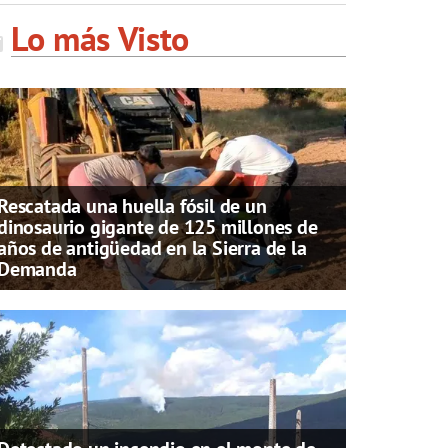
Lo más Visto
Rescatada una huella fósil de un
dinosaurio gigante de 125 millones de
años de antigüedad en la Sierra de la
Demanda