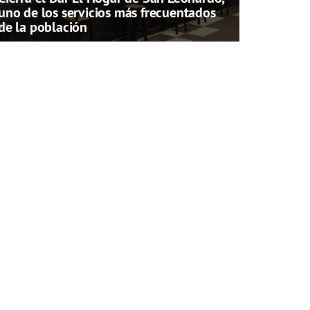
uno de los servicios más frecuentados
de la población