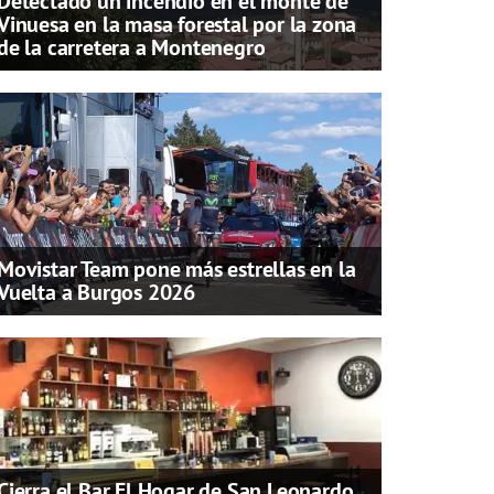
Detectado un incendio en el monte de
Vinuesa en la masa forestal por la zona
de la carretera a Montenegro
Movistar Team pone más estrellas en la
Vuelta a Burgos 2026
Cierra el Bar El Hogar de San Leonardo,