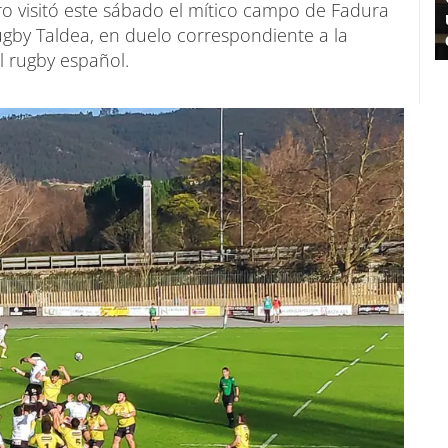
ro visitó este sábado el mítico campo de Fadura
ugby Taldea, en duelo correspondiente a la
l rugby español.