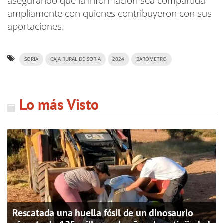
asegurando que la información sea compartida
ampliamente con quienes contribuyeron con sus
aportaciones.
SORIA
CAJA RURAL DE SORIA
2024
BARÓMETRO
Lo más Visto
Rescatada una huella fósil de un dinosaurio