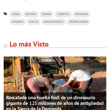
CÓMO
DESTINO
ESPAÑA
TURÍSTICO
PROVINCIA
SODEBUR
VUELTA
GASTRONÓMICO
PROMOCIONAR
Lo más Visto
Rescatada una huella fósil de un dinosaurio
gigante de 125 millones de años de antigüedad
en la Sierra de la Demanda