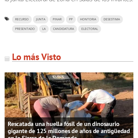
RECURSO
JUNTA
PINAR
PP
HONTORIA
DESESTIMA
PRESENTADO
LA
CANDIDATURA
ELECTORAL
Lo más Visto
Rescatada una huella fósil de un dinosaurio
gigante de 125 millones de años de antigüedad