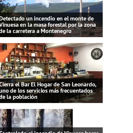
Detectado un incendio en el monte de
Vinuesa en la masa forestal por la zona
de la carretera a Montenegro
Cierra el Bar El Hogar de San Leonardo,
uno de los servicios más frecuentados
de la población