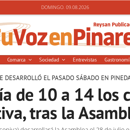
DOMINGO. 09.08.2026
Comarca
Sociedad
Entrevistas
Gastronom
E DESARROLLÓ EL PASADO SÁBADO EN PINEDA
ía de 10 a 14 los
tiva, tras la Asam
Asopiva) desarrollará la Asamblea el 28 de julio 