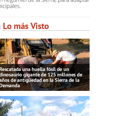
icipales.
Lo más Visto
Rescatada una huella fósil de un
dinosaurio gigante de 125 millones de
años de antigüedad en la Sierra de la
Demanda