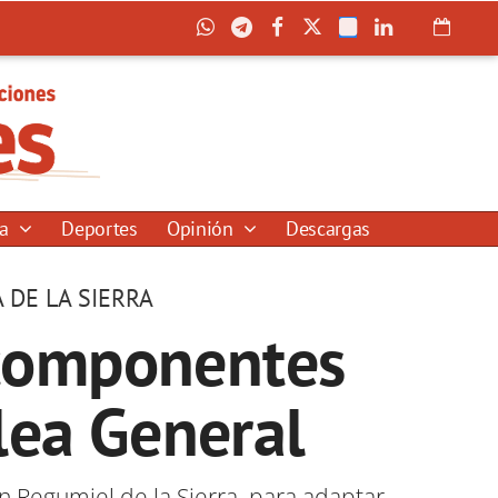
ía
Deportes
Opinión
Descargas
 DE LA SIERRA
 componentes
blea General
en Regumiel de la Sierra, para adaptar