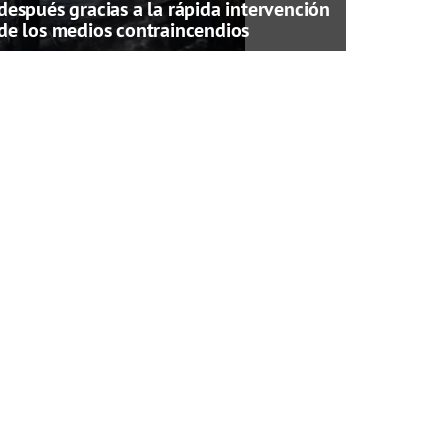
después gracias a la rápida intervención
de los medios contraincendios