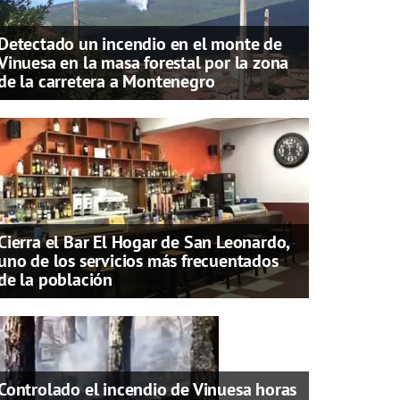
Detectado un incendio en el monte de
Vinuesa en la masa forestal por la zona
de la carretera a Montenegro
Cierra el Bar El Hogar de San Leonardo,
uno de los servicios más frecuentados
de la población
Controlado el incendio de Vinuesa horas