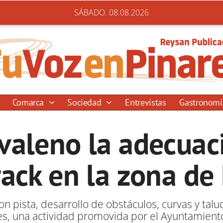
SÁBADO. 08.08.2026
Comarca
Sociedad
Entrevistas
Gastronom
aleno la adecuaci
ack en la zona de 
n pista, desarrollo de obstáculos, curvas y talu
kates, una actividad promovida por el Ayuntamien