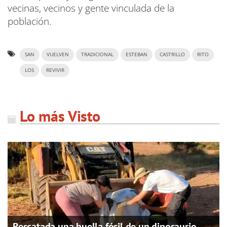
vecinas, vecinos y gente vinculada de la
población.
SAN
VUELVEN
TRADICIONAL
ESTEBAN
CASTRILLO
RITO
LOS
REVIVIR
Lo más Visto
Rescatada una huella fósil de un dinosaurio