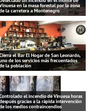
Detectado un incendio en el monte de
Vinuesa en la masa forestal por la zona
de la carretera a Montenegro
Cierra el Bar El Hogar de San Leonardo,
uno de los servicios más frecuentados
de la población
Controlado el incendio de Vinuesa horas
después gracias a la rápida intervención
de los medios contraincendios