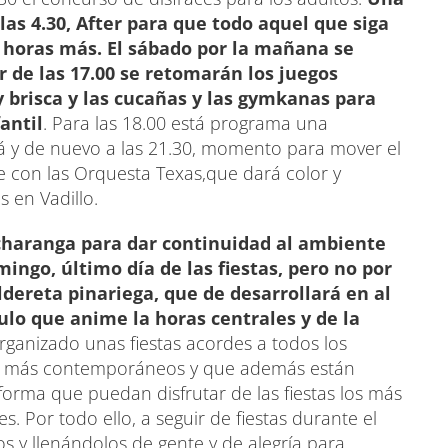
las 4.30, After para que todo aquel que siga
s horas más. El sábado por la mañana se
ir de las 17.00 se retomarán los juegos
y brisca y las cucañas y las gymkanas para
antil
. Para las 18.00 está programa una
á y de nuevo a las 21.30, momento para mover el
ile con las Orquesta Texas,que dará color y
s en Vadillo.
, charanga para dar continuidad al ambiente
mingo, último día de las fiestas, pero no por
dereta pinariega, que de desarrollará en al
lo que anime la horas centrales y de la
rganizado unas fiestas acordes a todos los
tos más contemporáneos y que además están
forma que puedan disfrutar de las fiestas los más
. Por todo ello, a seguir de fiestas durante el
 y llenándolos de gente y de alegría para