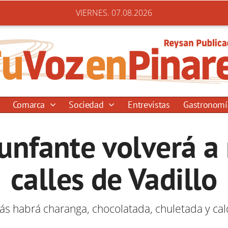
VIERNES. 07.08.2026
Comarca
Sociedad
Entrevistas
Gastronom
iunfante volverá a 
calles de Vadillo
s habrá charanga, chocolatada, chuletada y cal