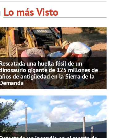
Lo más Visto
Rescatada una huella fósil de un
dinosaurio gigante de 125 millones de
años de antigüedad en la Sierra de la
Demanda