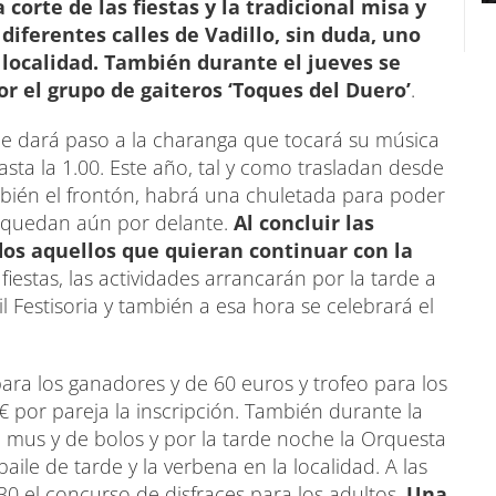
 corte de las fiestas y la tradicional misa y
diferentes calles de Vadillo, sin duda, uno
a localidad. También durante el jueves se
 el grupo de gaiteros ‘Toques del Duero’
.
que dará paso a la charanga que tocará su música
asta la 1.00. Este año, tal y como trasladan desde
ambién el frontón, habrá una chuletada para poder
ue quedan aún por delante.
Al concluir las
os aquellos que quieran continuar con la
 fiestas, las actividades arrancarán por la tarde a
il Festisoria y también a esa hora se celebrará el
ara los ganadores y de 60 euros y trofeo para los
€ por pareja la inscripción. También durante la
e mus y de bolos y por la tarde noche la Orquesta
ile de tarde y la verbena en la localidad. A las
2.30 el concurso de disfraces para los adultos.
Una