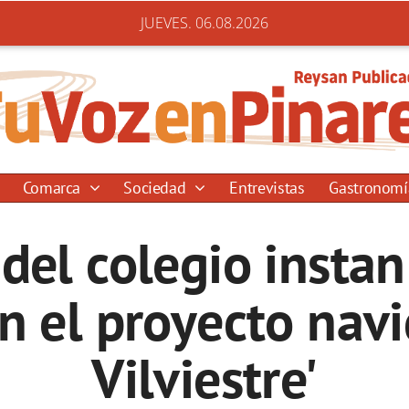
JUEVES. 06.08.2026
Comarca
Sociedad
Entrevistas
Gastronom
del colegio instan
en el proyecto nav
Vilviestre'