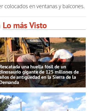
er colocados en ventanas y balcones.
Lo más Visto
Rescatada una huella fósil de un
dinosaurio gigante de 125 millones de
años de antigüedad en la Sierra de la
Demanda