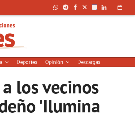
ía
Deportes
Opinión
Descargas
 a los vecinos
ideño 'Ilumina