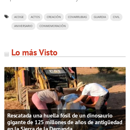
ACOGE
ACTOS
CREACIÓN
COVARRUBIAS
GUARDIA
CIVIL
ANIVERSARIO
CONMEMORACIÓN
Lo más Visto
Rescatada una huella fósil de un dinosaurio
gigante de 125 millones de años de antigüedad
en la Sierra de la Demanda