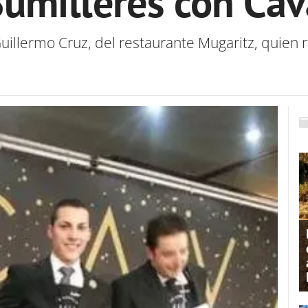
Sumilleres con Cav
llermo Cruz, del restaurante Mugaritz, quien rep