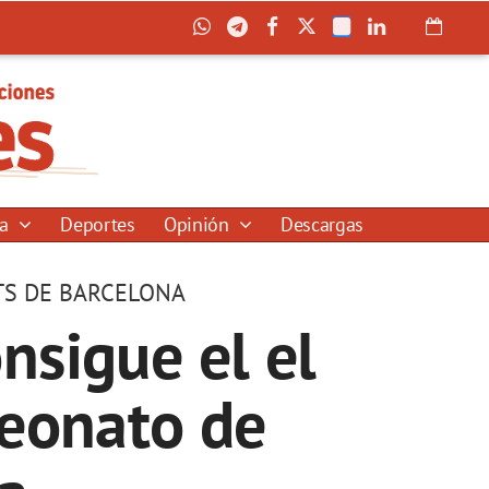
ía
Deportes
Opinión
Descargas
TS DE BARCELONA
nsigue el el
eonato de