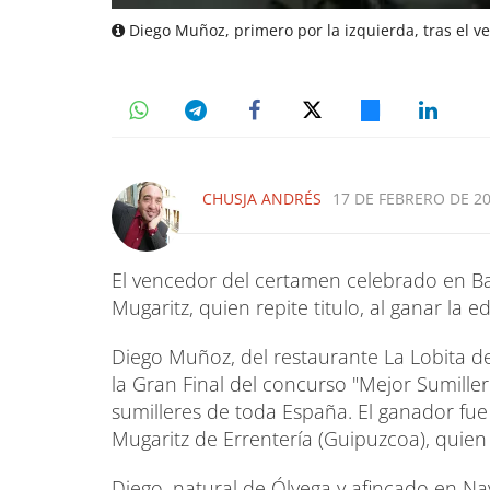
Diego Muñoz, primero por la izquierda, tras el ve
CHUSJA ANDRÉS
17 DE FEBRERO DE 20
El vencedor del certamen celebrado en Ba
Mugaritz, quien repite titulo, al ganar la e
Diego Muñoz, del restaurante La Lobita d
la Gran Final del concurso "Mejor Sumille
sumilleres de toda España. El ganador fue
Mugaritz de Errentería (Guipuzcoa), quien 
Diego, natural de Ólvega y afincado en Na