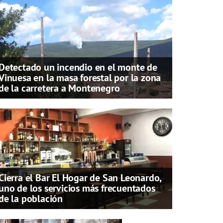
Detectado un incendio en el monte de
Vinuesa en la masa forestal por la zona
de la carretera a Montenegro
Cierra el Bar El Hogar de San Leonardo,
uno de los servicios más frecuentados
de la población