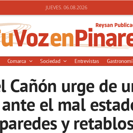
JUEVES. 06.08.2026
Comarca
Sociedad
Entrevistas
Gastronom
el Cañón urge de u
ante el mal estad
paredes y retablo