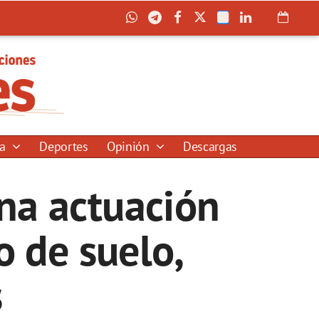
ía
Deportes
Opinión
Descargas
na actuación
o de suelo,
s