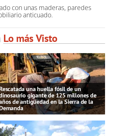
alado con unas maderas, paredes
biliario anticuado.
Lo más Visto
Rescatada una huella fósil de un
dinosaurio gigante de 125 millones de
años de antigüedad en la Sierra de la
Demanda