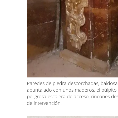
Paredes de piedra descorchadas, baldosas 
apuntalado con unos maderos, el púlpito
peligrosa escalera de acceso, rincones de
de intervención.