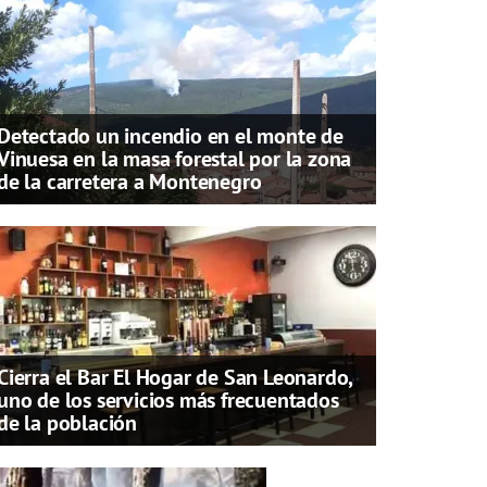
Detectado un incendio en el monte de
Vinuesa en la masa forestal por la zona
de la carretera a Montenegro
Cierra el Bar El Hogar de San Leonardo,
uno de los servicios más frecuentados
de la población