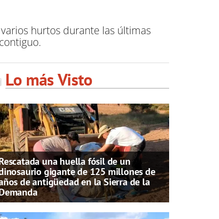
 varios hurtos durante las últimas
 contiguo.
Lo más Visto
Rescatada una huella fósil de un
dinosaurio gigante de 125 millones de
años de antigüedad en la Sierra de la
Demanda