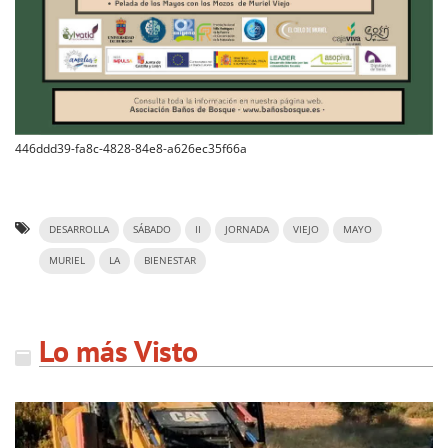
446ddd39-fa8c-4828-84e8-a626ec35f66a
DESARROLLA
SÁBADO
II
JORNADA
VIEJO
MAYO
MURIEL
LA
BIENESTAR
Lo más Visto