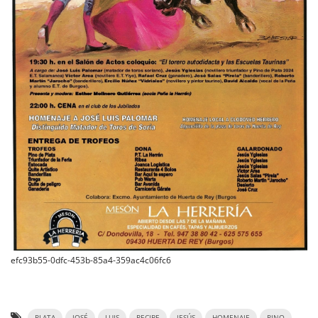
efc93b55-0dfc-453b-85a4-359ac4c06fc6
PLATA
JOSÉ
LUIS
RECIBE
JESÚS
HOMENAJE
PINO