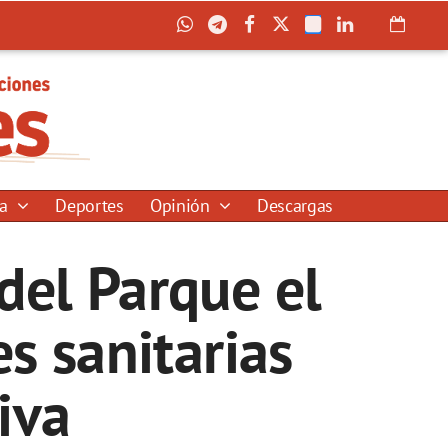
ía
Deportes
Opinión
Descargas
 del Parque el
s sanitarias
iva