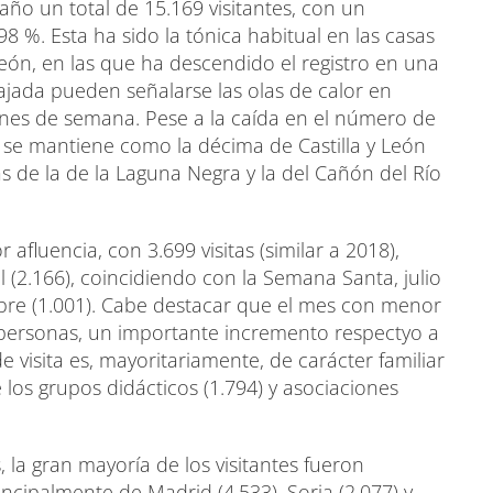
año un total de 15.169 visitantes, con un
8 %. Esta ha sido la tónica habitual en las casas
 León, en las que ha descendido el registro en una
bajada pueden señalarse las olas de calor en
 fines de semana. Pese a la caída en el número de
ar se mantiene como la décima de Castilla y León
ás de la de la Laguna Negra y la del Cañón del Río
fluencia, con 3.699 visitas (similar a 2018),
l (2.166), coincidiendo con la Semana Santa, julio
tubre (1.001). Cabe destacar que el mes con menor
 personas, un importante incremento respectyo a
de visita es, mayoritariamente, de carácter familiar
los grupos didácticos (1.794) y asociaciones
 la gran mayoría de los visitantes fueron
ncipalmente de Madrid (4.533), Soria (2.077) y