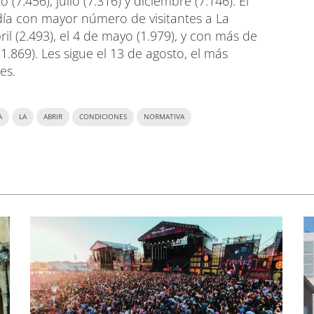
 (7.456), julio (7.316) y diciembre (7.146). El
día con mayor número de visitantes a La
il (2.493), el 4 de mayo (1.979), y con más de
(1.869). Les sigue el 13 de agosto, el más
es.
A
LA
ABRIR
CONDICIONES
NORMATIVA