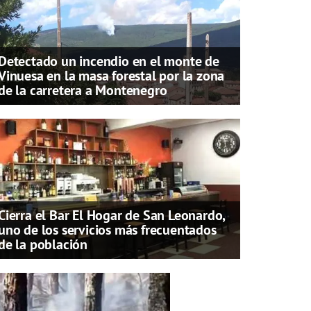
Detectado un incendio en el monte de
Vinuesa en la masa forestal por la zona
de la carretera a Montenegro
Cierra el Bar El Hogar de San Leonardo,
uno de los servicios más frecuentados
de la población