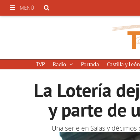
MENÚ
TVP
Radio
Portada
Castilla y León
La Lotería d
y parte de 
Una serie en Salas y décimos 