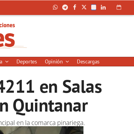
ía
Deportes
Opinión
Descargas
4211 en Salas
en Quintanar
cipal en la comarca pinariega.