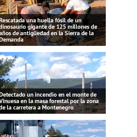
Rescatada una huella fósil de un
dinosaurio gigante de 125 millones de
años de antigüedad en la Sierra de la
Demanda
Detectado un incendio en el monte de
Vinuesa en la masa forestal por la zona
de la carretera a Montenegro