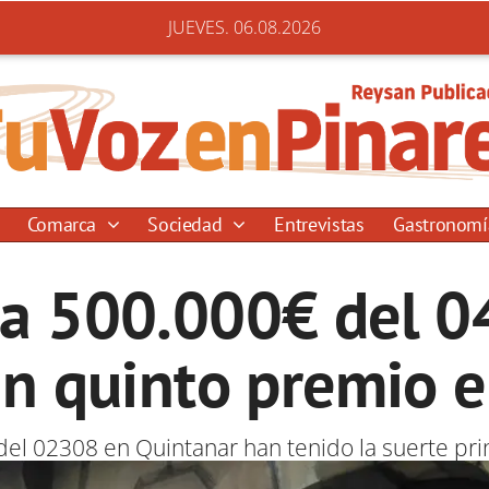
JUEVES. 06.08.2026
Comarca
Sociedad
Entrevistas
Gastronom
eja 500.000€ del 0
un quinto premio 
del 02308 en Quintanar han tenido la suerte prin