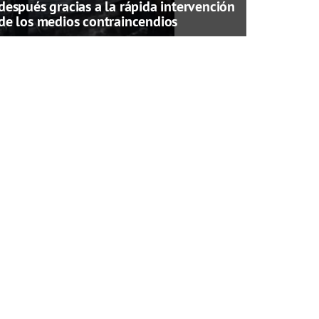
después gracias a la rápida intervención
de los medios contraincendios