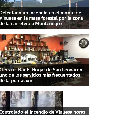
Detectado un incendio en el monte de
Vinuesa en la masa forestal por la zona
de la carretera a Montenegro
Cierra el Bar El Hogar de San Leonardo,
uno de los servicios más frecuentados
de la población
Controlado el incendio de Vinuesa horas