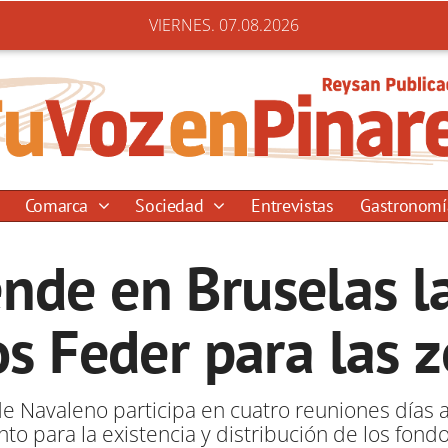
VIERNES. 07.08.2026
Comarca
Sociedad
Entrevistas
Gastronom
ende en Bruselas l
os Feder para las z
 de Navaleno participa en cuatro reuniones días
o para la existencia y distribución de los fondo